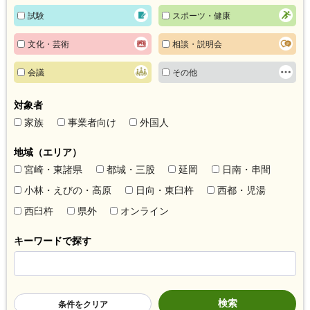
試験
スポーツ・健康
文化・芸術
相談・説明会
会議
その他
対象者
家族
事業者向け
外国人
地域（エリア）
宮崎・東諸県
都城・三股
延岡
日南・串間
小林・えびの・高原
日向・東臼杵
西都・児湯
西臼杵
県外
オンライン
キーワードで探す
条件をクリア