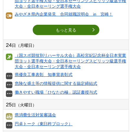
団ヨット選手権大会・全日本セーリングスピリッツ級選手権
大会・全日本セーリング選手権大会
みやざき県内企業発見 合同就職説明会 in 宮崎！
もっと見る
24
日（月曜日）
（国スポ競技別リハーサル大会）高松宮妃記念杯全日本実業
団ヨット選手権大会・全日本セーリングスピリッツ級選手権
大会・全日本セーリング選手権大会
県優良工事表彰 知事賞表彰式
危険な盛土等の情報提供に関する協定締結式
働きやすい職場「ひなたの極」認証書授与式
25
日（火曜日）
県消費生活対策審議会
円卓トーク（東臼杵ブロック）