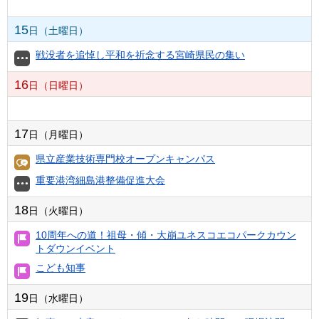
15
日（土曜日）
戦没者を追悼し平和を祈念する宮崎県民の集い
16
日（日曜日）
17
日（月曜日）
県立産業技術専門校オープンキャンパス
重要港湾細島港整備促進大会
18
日（火曜日）
10周年への道！祖母・傾・大崩ユネスコエコパークカウン
トダウンイベント
こども知事
19
日（水曜日）