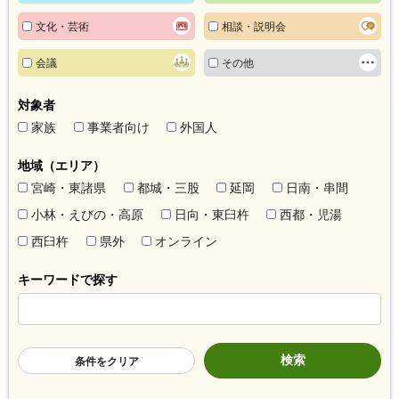
文化・芸術
相談・説明会
会議
その他
対象者
家族
事業者向け
外国人
地域（エリア）
宮崎・東諸県
都城・三股
延岡
日南・串間
小林・えびの・高原
日向・東臼杵
西都・児湯
西臼杵
県外
オンライン
キーワードで探す
条件をクリア