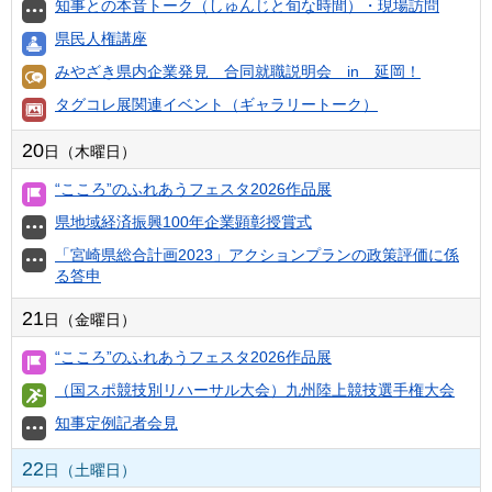
知事との本音トーク（しゅんじと旬な時間）・現場訪問
県民人権講座
みやざき県内企業発見 合同就職説明会 in 延岡！
タグコレ展関連イベント（ギャラリートーク）
20
日（木曜日）
“こころ”のふれあうフェスタ2026作品展
県地域経済振興100年企業顕彰授賞式
「宮崎県総合計画2023」アクションプランの政策評価に係
る答申
21
日（金曜日）
“こころ”のふれあうフェスタ2026作品展
（国スポ競技別リハーサル大会）九州陸上競技選手権大会
知事定例記者会見
22
日（土曜日）