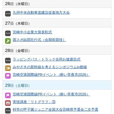
26
日（水曜日）
九州中央自動車道建設促進地方大会
27
日（木曜日）
宮崎中小企業大賞表彰式
国スポ結団壮行式（会期前競技）
28
日（金曜日）
ラッピングバス・トラック合同お披露目式
みやざきの新幹線を考えるシンポジウムin都城
宮崎空港国際線PRイベント（酔い宵夜市2026）
29
日（土曜日）
宮崎空港国際線PRイベント（酔い宵夜市2026）
実技講座「リトグラフ」③
科学の甲子園ジュニア全国大会宮崎県予選会二次予選