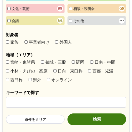
文化・芸術
相談・説明会
会議
その他
対象者
家族
事業者向け
外国人
地域（エリア）
宮崎・東諸県
都城・三股
延岡
日南・串間
小林・えびの・高原
日向・東臼杵
西都・児湯
西臼杵
県外
オンライン
キーワードで探す
条件をクリア