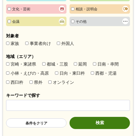
文化・芸術
相談・説明会
会議
その他
対象者
家族
事業者向け
外国人
地域（エリア）
宮崎・東諸県
都城・三股
延岡
日南・串間
小林・えびの・高原
日向・東臼杵
西都・児湯
西臼杵
県外
オンライン
キーワードで探す
条件をクリア