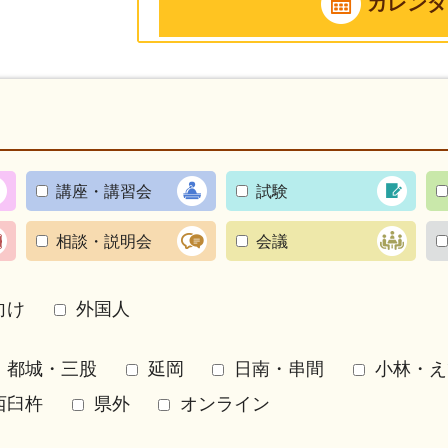
カレンダ
講座・講習会
試験
相談・説明会
会議
向け
外国人
都城・三股
延岡
日南・串間
小林・え
西臼杵
県外
オンライン