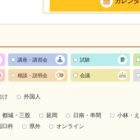
カレンダ
講座・講習会
試験
相談・説明会
会議
向け
外国人
都城・三股
延岡
日南・串間
小林・え
西臼杵
県外
オンライン