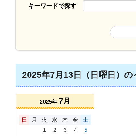
キーワードで探す
2025年7月13日（日曜日）
7月
2025年
日
月
火
水
木
金
土
1
2
3
4
5