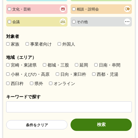
文化・芸術
相談・説明会
会議
その他
対象者
家族
事業者向け
外国人
地域（エリア）
宮崎・東諸県
都城・三股
延岡
日南・串間
小林・えびの・高原
日向・東臼杵
西都・児湯
西臼杵
県外
オンライン
キーワードで探す
条件をクリア