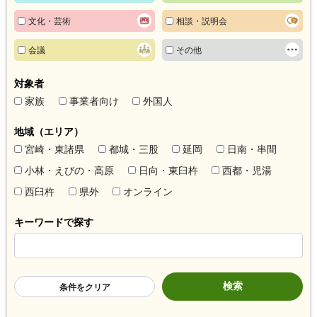
文化・芸術
相談・説明会
会議
その他
対象者
家族
事業者向け
外国人
地域（エリア）
宮崎・東諸県
都城・三股
延岡
日南・串間
小林・えびの・高原
日向・東臼杵
西都・児湯
西臼杵
県外
オンライン
キーワードで探す
条件をクリア