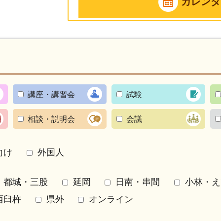
カレンダ
講座・講習会
試験
相談・説明会
会議
向け
外国人
都城・三股
延岡
日南・串間
小林・え
西臼杵
県外
オンライン