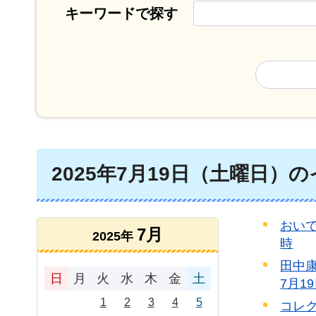
キーワードで探す
2025年7月19日（土曜日）
おいで
7月
2025年
時
田中康
日
月
火
水
木
金
土
7月1
1
2
3
4
5
コレク