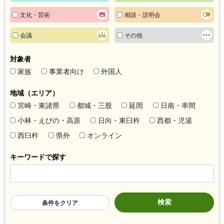
文化・芸術
相談・説明会
会議
その他
対象者
家族
事業者向け
外国人
地域（エリア）
宮崎・東諸県
都城・三股
延岡
日南・串間
小林・えびの・高原
日向・東臼杵
西都・児湯
西臼杵
県外
オンライン
キーワードで探す
条件をクリア