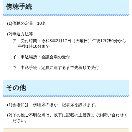
傍聴手続
(1)傍聴の定員
1
0名
(2)申込方法等
ア
受
付時間：令和8年2月17日（火曜日）午後12時50分から
午後1時10分まで
イ
申
込場所：会議会場の受付
ウ
申
込手続：定員に達するまで先着順で受付
その他
(1)会場には、傍聴席のほか、記者席を設けます。
(2)その他ご不明な点は、以下に記載の主管課までお問い合わせく
ださい。