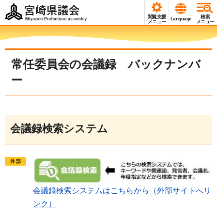
宮崎県議会
閲覧支援
検索
Language
Miyazaki Prefectural
メニュー
メニュー
assembly
常任委員会の会議録 バックナンバ
ー
会議録検索システム
会議録検索システムはこちらから（外部サイトへリ
ンク）