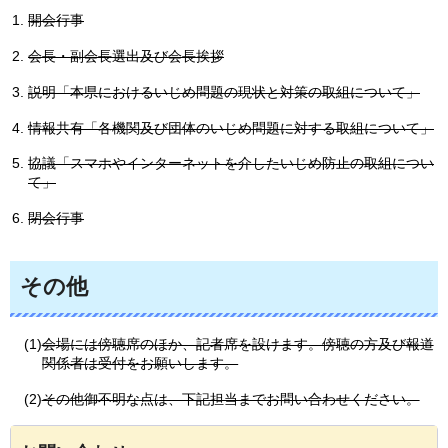
開会行事
会長・副会長選出及び会長挨拶
説明「本県におけるいじめ問題の現状と対策の取組について」
情報共有「各機関及び団体のいじめ問題に対する取組について」
協議「スマホやインターネットを介したいじめ防止の取組につい
て」
閉会行事
その他
(1)
会場には傍聴席のほか、記者席を設けます。傍聴の方及び報道
関係者は受付をお願いします。
(2)
その他御不明な点は、下記担当までお問い合わせください。