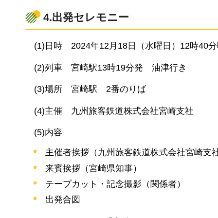
4.出発セレモニー
(
1)日時
2
024年12月18日（水曜日）12時40
(2)
列車
宮
崎駅13時19分発
油
津行き
(3)
場所
宮
崎駅
2
番のりば
(
4)主催
九
州旅客鉄道株式会社宮崎支社
(
5)内容
主催者挨拶（九州旅客鉄道株式会社宮崎支
来賓挨拶（宮崎県知事）
テープカット・記念撮影（関係者）
出発合図