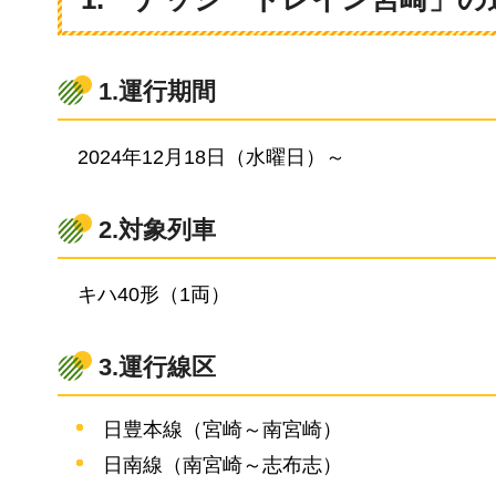
1.運行期間
2
024年12月18日（水曜日）～
2.対象列車
キ
ハ40形（1両）
3.運行線区
日豊本線（宮崎～南宮崎）
日南線（南宮崎～志布志）