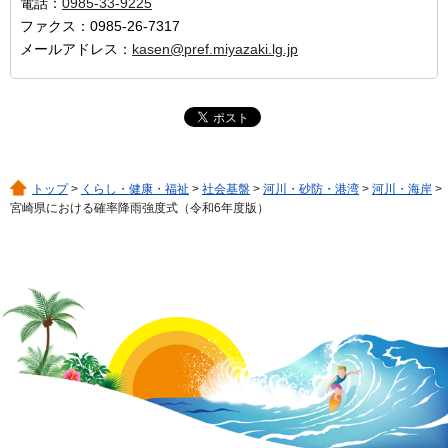
電話：
0985-33-9225
ファクス：0985-26-7317
メールアドレス：
kasen@pref.miyazaki.lg.jp
トップ
>
くらし・健康・福祉
>
社会基盤
>
河川・砂防・港湾
>
河川・海岸
>
宮崎県における確率降雨強度式（令和6年度版）