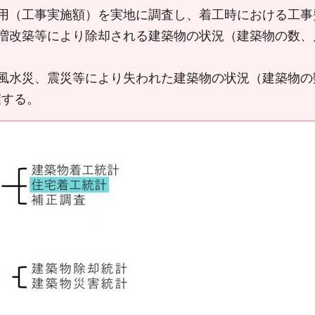
用（工事実施額）を実地に調査し、着工時における工事
増改築等により除却される建築物の状況（建築物の数、
風水災、震災等により失われた建築物の状況（建築物の
握する。