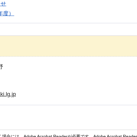
らせ
年度）
野
i.lg.jp
には、Adobe Acrobat Readerが必要です。Adobe Acroba