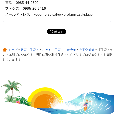
電話：
0985-44-2602
ファクス：0985-26-3416
メールアドレス：
kodomo-seisaku@pref.miyazaki.lg.jp
トップ
>
教育・子育て
>
こども・子育て・青少年
>
少子化対策
> 【子育てラ
ンド九州プロジェクト】男性の育休取得促進（イクドリ！プロジェクト）を展開
しています！