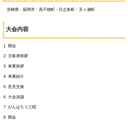
宮
崎県・延岡市・高千穂町・日之影町・五ヶ瀬町
大会内容
開会
主催者挨拶
来賓挨拶
来賓紹介
意見交換
大会決議
がんばろう三唱
閉会