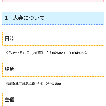
1
大
会について
日時
令
和8年7月15日（水曜日）午前8時30分～午前9時30分
場所
衆
議院第二議員会館B1階
第5
会議室
主催