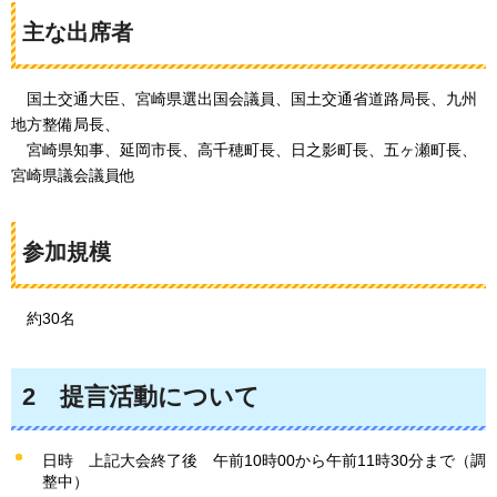
主な出席者
国
土交通大臣、宮崎県選出国会議員、国土交通省道路局長、九州
地方整備局長、
宮
崎県知事、延岡市長、高千穂町長、日之影町長、五ヶ瀬町長、
宮崎県議会議員他
参加規模
約30
名
2
提
言活動について
日時
上記大
会終了後
午
前10時00から午前11時30分まで（調
整中）