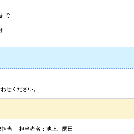
分まで
付
合わせください。
成担当 担当者名：池上、隅田