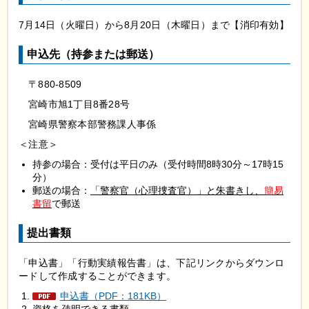
7月14日（火曜日）から8月20日（木曜日）まで【消印有効】
申込先（持参または郵送）
〒880-8509
宮崎市旭1丁目8番28号
宮崎県警察本部警務課人事係
＜注意＞
持参の場合：受付は平日のみ（受付時間8時30分～17時15
分）
郵送の場合：
「警察官（心理捜査官）」と朱書きし、
簡易
書留
で郵送
提出書類
「申込書」「行動実績報告書」は、下記リンクからダウンロ
ードして作成することができます。
申込書（PDF：181KB）