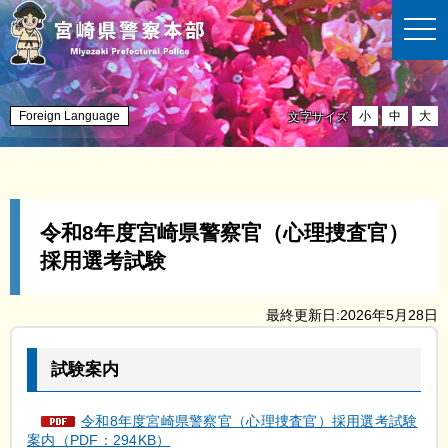
t
o
g
g
l
e
n
Foreign Language
小
中
大
文字サイズ
a
v
i
g
a
t
i
令和8年度宮崎県警察官（心理捜査官）
o
n
採用選考試験
最終更新日:2026年5月28日
試験案内
令和8年度宮崎県警察官（心理捜査官）採用選考試験
案内（PDF：294KB）