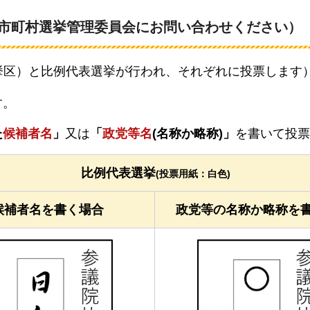
市町村選挙管理委員会にお問い合わせください）
挙区）と比例代表選挙が行われ、それぞれに投票します
す。
た
候補者名
」
又は
「
政党等名
(名称か略称)」
を書いて投票
比例代表選挙
(投票用紙：白色)
候補者名を書く場合
政党等の名称か略称を