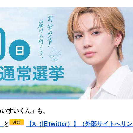
めいすいくん」も、
）
と
【X（旧Twitter）】（外部サイトへリ