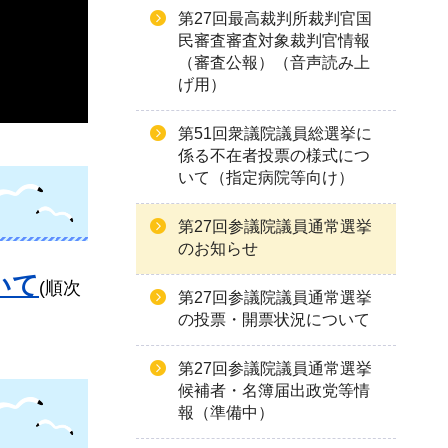
第27回最高裁判所裁判官国
民審査審査対象裁判官情報
（審査公報）（音声読み上
げ用）
第51回衆議院議員総選挙に
係る不在者投票の様式につ
いて（指定病院等向け）
第27回参議院議員通常選挙
のお知らせ
いて
(順次
第27回参議院議員通常選挙
の投票・開票状況について
第27回参議院議員通常選挙
候補者・名簿届出政党等情
報（準備中）