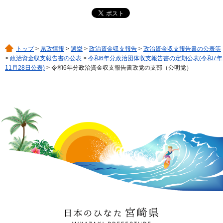
トップ
>
県政情報
>
選挙
>
政治資金収支報告
>
政治資金収支報告書の公表等
>
政治資金収支報告書の公表
>
令和6年分政治団体収支報告書の定期公表(令和7年
11月28日公表)
> 令和6年分政治資金収支報告書政党の支部（公明党）
日本のひなた 宮崎県