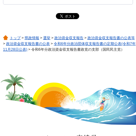
トップ
>
県政情報
>
選挙
>
政治資金収支報告
>
政治資金収支報告書の公表等
>
政治資金収支報告書の公表
>
令和6年分政治団体収支報告書の定期公表(令和7年
11月28日公表)
> 令和6年分政治資金収支報告書政党の支部（国民民主党）