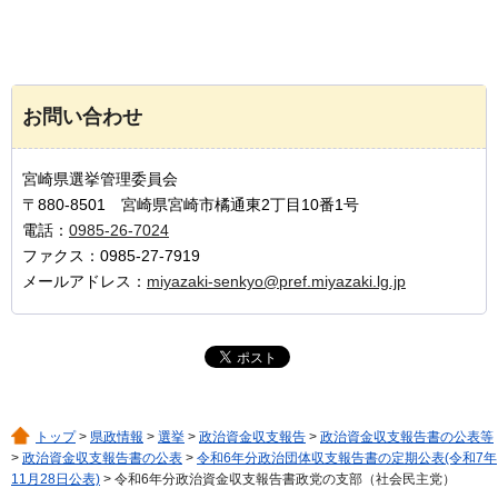
お問い合わせ
宮崎県選挙管理委員会
〒880-8501 宮崎県宮崎市橘通東2丁目10番1号
電話：
0985-26-7024
ファクス：0985-27-7919
メールアドレス：
miyazaki-senkyo@pref.miyazaki.lg.jp
トップ
>
県政情報
>
選挙
>
政治資金収支報告
>
政治資金収支報告書の公表等
>
政治資金収支報告書の公表
>
令和6年分政治団体収支報告書の定期公表(令和7年
11月28日公表)
> 令和6年分政治資金収支報告書政党の支部（社会民主党）