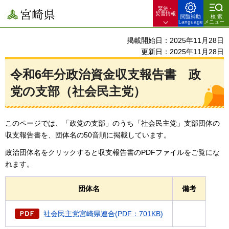
緊急・
宮崎県
災害情報
閲覧補助
検索
Language
メニュー
掲載開始日：2025年11月28日
更新日：2025年11月28日
令和6年分政治資金収支報告書
政
党
の支部（社会民主党）
このページでは、「政党の支部」のうち「社会民主党」支部団体の
収支報告書を、団体名の50音順に掲載しています。
政治団体名をクリックすると収支報告書のPDFファイルをご覧にな
れます。
団体名
備考
社会民主党宮崎県連合(PDF：701KB)