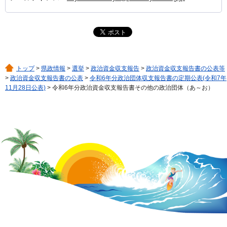
トップ
>
県政情報
>
選挙
>
政治資金収支報告
>
政治資金収支報告書の公表等
>
政治資金収支報告書の公表
>
令和6年分政治団体収支報告書の定期公表(令和7年
11月28日公表)
> 令和6年分政治資金収支報告書その他の政治団体（あ～お）