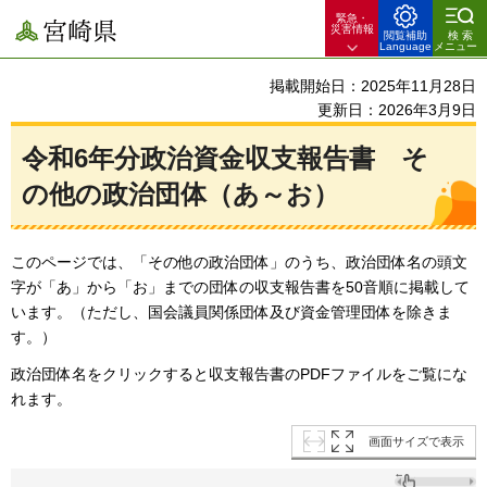
緊急・
宮崎県
災害情報
閲覧補助
検索
Language
メニュー
掲載開始日：2025年11月28日
更新日：2026年3月9日
令和6年分政治資金収支報告書
そ
の他
の政治団体（あ～お）
このページでは、「その他の政治団体」のうち、政治団体名の頭文
字が「あ」から「お」までの団体の収支報告書を50音順に掲載して
います。（ただし、国会議員関係団体及び資金管理団体を除きま
す。）
政治団体名をクリックすると収支報告書のPDFファイルをご覧にな
れます。
画面サイズで表示