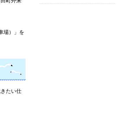
宮田町外来
車場）」を
就きたい仕