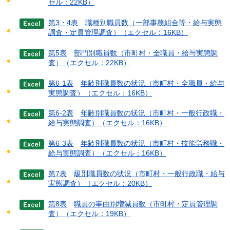
セル：22KB）
第3・4表
職種別職員数（一部事務組合等・給与実態
調査・定員管理調査）
（エクセル：16KB）
第5表
部門別職員数（市町村・全職員・給与実態調
査）
（エクセル：22KB）
第6-1表
年齢別職員数の状況（市町村・全職員・給与
実態調査）
（エクセル：16KB）
第6-2表
年齢別職員数の状況（市町村・一般行政職・
給与実態調査）
（エクセル：16KB）
第6-3表
年齢別職員数の状況（市町村・技能労務職・
給与実態調査）
（エクセル：16KB）
第7表
級別職員数の状況（市町村・一般行政職・給与
実態調査）
（エクセル：20KB）
第8表
職員の事由別増減員数（市町村・定員管理調
査）
（エクセル：19KB）