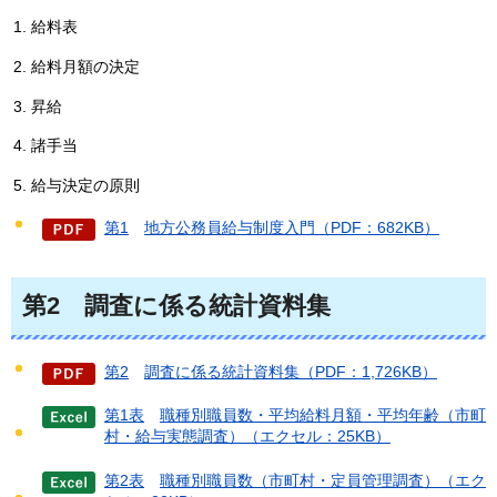
給料表
給料月額の決定
昇給
諸手当
給与決定の原則
第1
地方公務員給与制度入門
（PDF：682KB）
第2
調査に係る統計資料集
第2
調査に係る統計資料集
（PDF：1,726KB）
第1表
職種別職員数・平均給料月額・平均年齢（市町
村・給与実態調査）
（エクセル：25KB）
第2表
職種別職員数（市町村・定員管理調査）
（エク