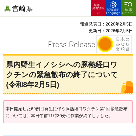
緊急・
宮崎県
災害情報
閲覧補助
検索
Language
メニュー
報道発表日：2026年2月5日
更新日：2026年2月5日
県内野生イノシシへの豚熱経口ワ
クチンの緊急散布の終了について
(令和8年2月5日)
本日開始した69例目発生に伴う豚熱経口ワクチン第1回緊急散布
については、本日午前11時30分に作業が終了しました。