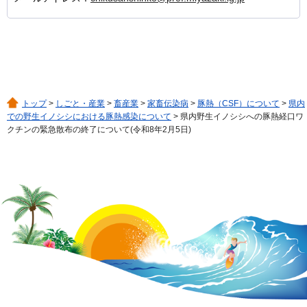
トップ
>
しごと・産業
>
畜産業
>
家畜伝染病
>
豚熱（CSF）について
>
県内
での野生イノシシにおける豚熱感染について
> 県内野生イノシシへの豚熱経口ワ
クチンの緊急散布の終了について(令和8年2月5日)