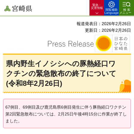
緊急・
宮崎県
災害情報
閲覧補助
検索
Language
メニュー
報道発表日：2026年2月26日
更新日：2026年2月26日
県内野生イノシシへの豚熱経口ワ
クチンの緊急散布の終了について
(令和8年2月26日)
67例目、69例目及び鹿児島県6例目発生に伴う豚熱経口ワクチン
第2回緊急散布については、2月25日午後4時15分に作業が終了し
ました。