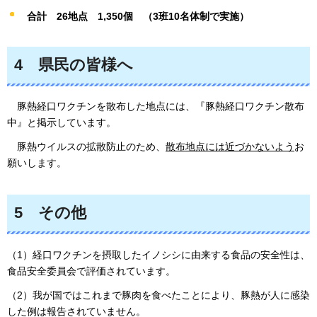
合計
26
地点
1,350
個
（3班10名体制で実施）
4
県
民の皆様へ
豚
熱経口ワクチンを散布した地点には、『豚熱経口ワクチン散布
中』と掲示しています。
豚
熱ウイルスの拡散防止のため、
散布地点には近づかないよう
お
願いします。
5
そ
の他
（1）経口ワクチンを摂取したイノシシに由来する食品の安全性は、
食品安全委員会で評価されています。
（2）我が国ではこれまで豚肉を食べたことにより、豚熱が人に感染
した例は報告されていません。