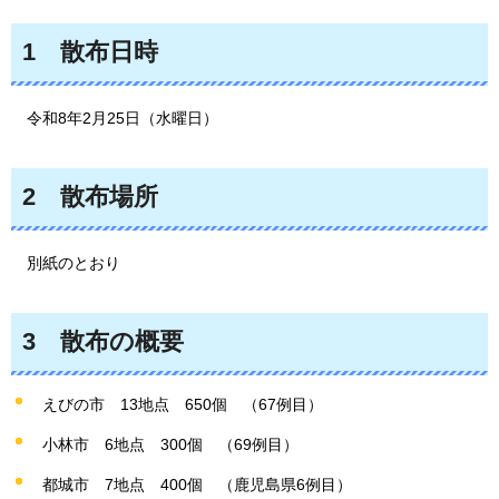
1
散
布日時
令
和8年2月25日（水曜日）
2
散
布場所
別
紙のとおり
3
散
布の概要
えびの市
13
地点
650
個
（67例目）
小林市
6地
点
300
個
（69例目）
都城市
7地
点
400
個
（鹿児島県6例目）