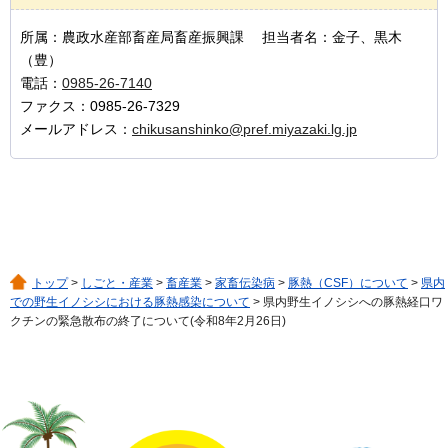
所属：農政水産部畜産局畜産振興課 担当者名：金子、黒木
（豊）
電話：
0985-26-7140
ファクス：0985-26-7329
メールアドレス：
chikusanshinko@pref.miyazaki.lg.jp
トップ
>
しごと・産業
>
畜産業
>
家畜伝染病
>
豚熱（CSF）について
>
県内
での野生イノシシにおける豚熱感染について
> 県内野生イノシシへの豚熱経口ワ
クチンの緊急散布の終了について(令和8年2月26日)