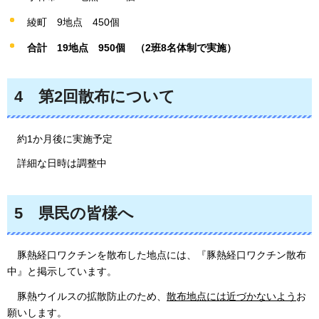
綾町
9地
点
450個
合計
19
地点
95
0個
（2班8名
体制で実施）
4
第
2回散布について
約
1か月後に実施予定
詳
細な日時は調整中
5
県
民の皆様へ
豚
熱経口ワクチンを散布した地点には、『豚熱経口ワクチン散布
中』と掲示しています。
豚
熱ウイルスの拡散防止のため、
散布地点には近づかないよう
お
願いします。