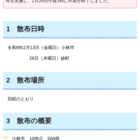
布を実施し、2月26日午後1時に作業が終了しました。
1
散
布日時
令
和8年2月13日（金曜日）小林市
26日（木曜日）綾町
2
散
布場所
別紙のとおり
3
散布の概要
小林市
10
地点
500個