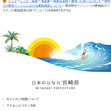
トップ
>
しごと・産業
>
畜産業
>
家畜伝染病
>
豚熱（CSF）について
>
県内
での野生イノシシにおける豚熱感染について
> 県内野生イノシシへの豚熱経口ワ
クチンの緊急散布の終了について(令和8年2月27日)
日本のひなた 宮崎県
MIYAZAKI PREFECTURE
サイトのご利用について
アクセシビリティ方針