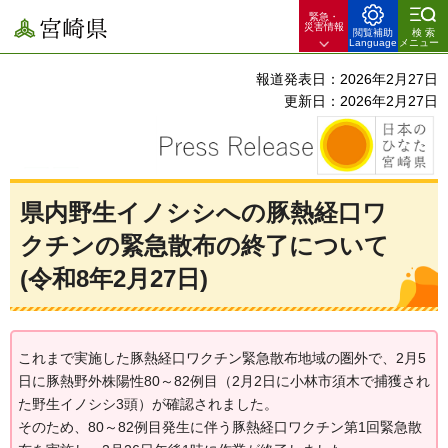
緊急・
宮崎県
災害情報
閲覧補助
検索
Language
メニュー
報道発表日：2026年2月27日
更新日：2026年2月27日
県内野生イノシシへの豚熱経口ワ
クチンの緊急散布の終了について
(令和8年2月27日)
これまで実施した豚熱経口ワクチン緊急散布地域の圏外で、2月5
日に豚熱野外株陽性80～82例目（2月2日に小林市須木で捕獲され
た野生イノシシ3頭）が確認されました。
そのため、80～82例目発生に伴う豚熱経口ワクチン第1回緊急散