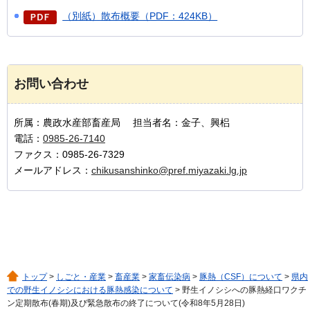
（別紙）散布概要（PDF：424KB）
お問い合わせ
所属：農政水産部畜産局 担当者名：金子、興梠
電話：
0985-26-7140
ファクス：0985-26-7329
メールアドレス：
chikusanshinko@pref.miyazaki.lg.jp
トップ
>
しごと・産業
>
畜産業
>
家畜伝染病
>
豚熱（CSF）について
>
県内
での野生イノシシにおける豚熱感染について
> 野生イノシシへの豚熱経口ワクチ
ン定期散布(春期)及び緊急散布の終了について(令和8年5月28日)