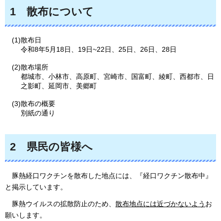
1
散
布について
(1)散布日
令和8年5月18日、19日~22日、25日、26日、28日
(2)散布場所
都城市、小林市、高原町、宮崎市、国富町、綾町、西都市、日
之影町、延岡市、美郷町
(3)散布の概要
別紙の通り
2
県
民の皆様へ
豚
熱経口ワクチンを散布した地点には、『経口ワクチン散布中』
と掲示しています。
豚
熱ウイルスの拡散防止のため、
散布地点には近づかないよう
お
願いします。