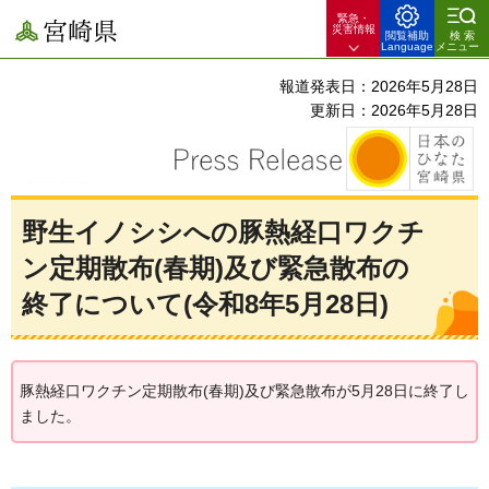
緊急・
宮崎県
災害情報
閲覧補助
検索
Language
メニュー
報道発表日：2026年5月28日
更新日：2026年5月28日
野生イノシシへの豚熱経口ワクチ
ン定期散布(春期)及び緊急散布の
終了について(令和8年5月28日)
豚熱経口ワクチン定期散布(春期)及び緊急散布が5月28日に終了し
ました。