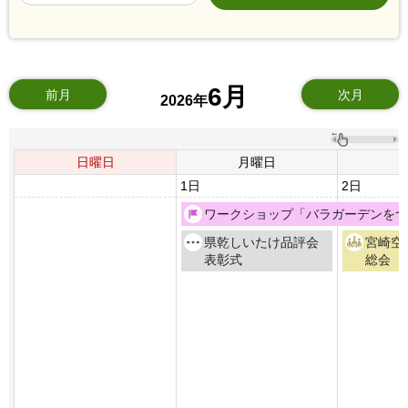
6月
前月
次月
2026年
日曜日
月曜日
1日
2日
ワークショップ「バラガーデンをつ
県乾しいたけ品評会
宮崎空
表彰式
総会