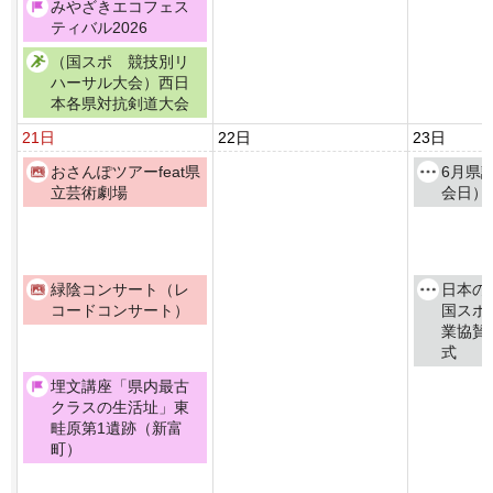
みやざきエコフェス
ティバル2026
（国スポ 競技別リ
ハーサル大会）西日
本各県対抗剣道大会
21日
22日
23日
おさんぽツアーfeat県
6月県
立芸術劇場
会日）
緑陰コンサート（レ
日本
コードコンサート）
国スポ
業協賛
式
埋文講座「県内最古
クラスの生活址」東
畦原第1遺跡（新富
町）