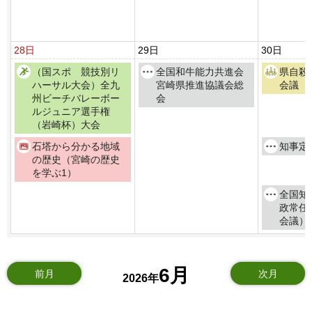
28日
29日
30日
（国スポ 競技別リ
全国和牛能力共進会
県自殺
ハーサル大会）全九
宮崎県推進協議会総
会議
州ビーチバレーボー
会
ルジュニア選手権
（岩崎杯）大会
石塔から分かる地域
知事定
の歴史（宮崎の歴史
を学ぶ1）
全国知
政常任
会議）
6月
前月
次月
2026年