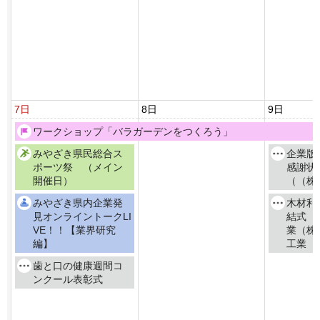
7日
8日
9日
ワークショップ「バラガーデンをつくろう」
みやざき県民総合ス
企業版
ポーツ祭 （メイン
感謝状
開催日）
（（株
みやざき県内企業発
木材利
見オンライントークLI
結式（
VE！！【業界研究
業（株
編】
工業（
歯と口の健康週間コ
ンクール表彰式