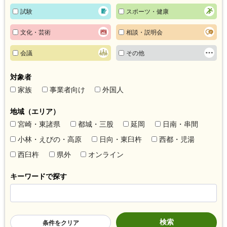
試験
スポーツ・健康
文化・芸術
相談・説明会
会議
その他
対象者
家族
事業者向け
外国人
地域（エリア）
宮崎・東諸県
都城・三股
延岡
日南・串間
小林・えびの・高原
日向・東臼杵
西都・児湯
西臼杵
県外
オンライン
キーワードで探す
条件をクリア