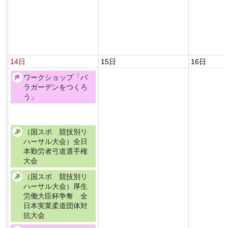
14日
15日
16日
ワークショップ「バ
ラガーデンをつくろ
う」
（国スポ 競技別リ
ハーサル大会）全日
本勤労者弓道選手権
大会
（国スポ 競技別リ
ハーサル大会）厚生
労働大臣杯争奪 全
日本実業柔道団体対
抗大会