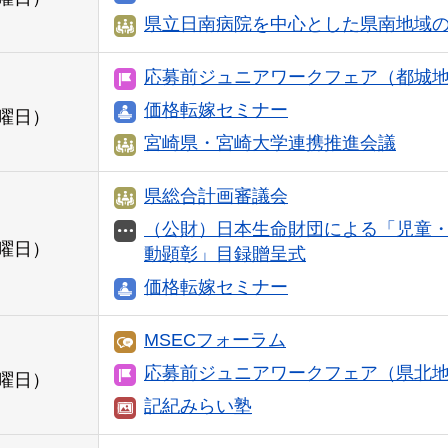
県立日南病院を中心とした県南地域
応募前ジュニアワークフェア（都城
価格転嫁セミナー
曜日）
宮崎県・宮崎大学連携推進会議
県総合計画審議会
（公財）日本生命財団による「児童
曜日）
動顕彰」目録贈呈式
価格転嫁セミナー
MSECフォーラム
応募前ジュニアワークフェア（県北
曜日）
記紀みらい塾