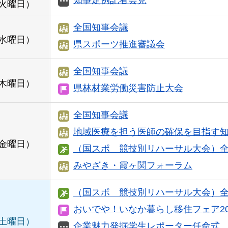
火曜日）
全国知事会議
水曜日）
県スポーツ推進審議会
全国知事会議
木曜日）
県林材業労働災害防止大会
全国知事会議
地域医療を担う医師の確保を目指す
金曜日）
（国スポ 競技別リハーサル大会）
みやざき・霞ヶ関フォーラム
（国スポ 競技別リハーサル大会）
おいでや！いなか暮らし移住フェア20
土曜日）
企業魅力発掘学生レポーター任命式