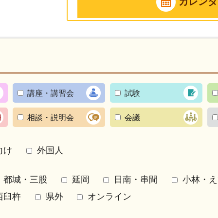
カレンダ
講座・講習会
試験
相談・説明会
会議
向け
外国人
都城・三股
延岡
日南・串間
小林・え
西臼杵
県外
オンライン