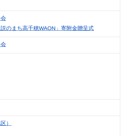
修会
説のまち高千穂WAON」寄附金贈呈式
修会
地区）