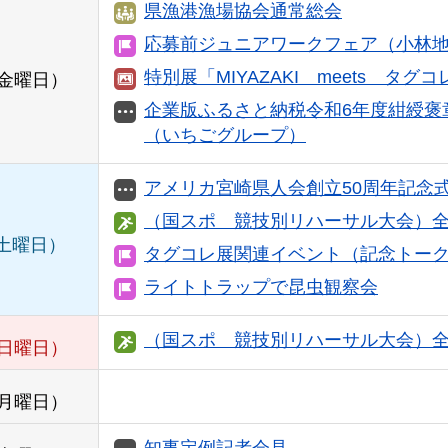
県漁港漁場協会通常総会
応募前ジュニアワークフェア（小林
特別展「MIYAZAKI meets 
金曜日）
企業版ふるさと納税令和6年度紺綬褒
（いちごグループ）
アメリカ宮崎県人会創立50周年記念
（国スポ 競技別リハーサル大会）
土曜日）
タグコレ展関連イベント（記念トー
ライトトラップで昆虫観察会
（国スポ 競技別リハーサル大会）
日曜日）
月曜日）
知事定例記者会見