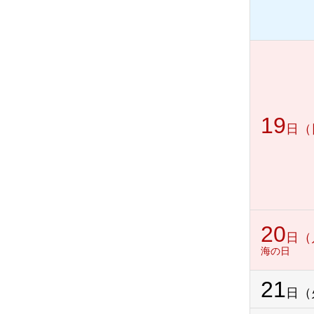
19
日（
20
日（
海の日
21
日（