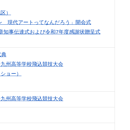
地区）
タグコレ 現代アートってなんだろう」開会式
章知事伝達式および令和7年度感謝状贈呈式
式典
全九州高等学校飛込競技大会
クショー）
全九州高等学校飛込競技大会