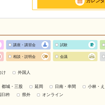
カレンダ
講座・講習会
試験
相談・説明会
会議
向け
外国人
都城・三股
延岡
日南・串間
小林・え
西臼杵
県外
オンライン