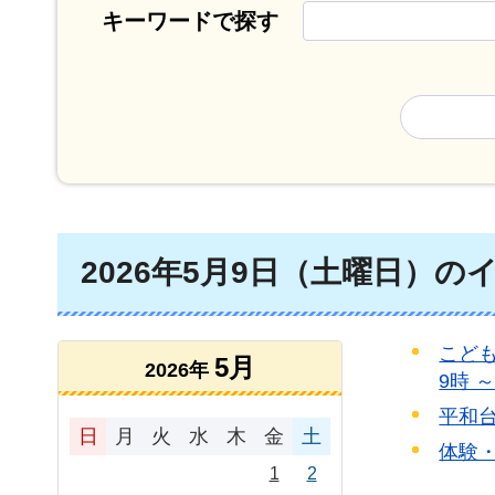
キーワードで探す
2026年5月9日（土曜日）の
こども
5月
2026年
9時 
平和台
日
月
火
水
木
金
土
体験・
1
2