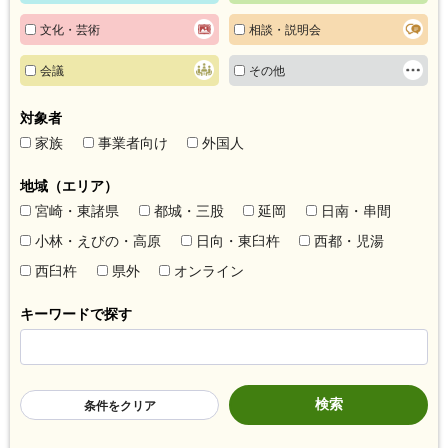
文化・芸術
相談・説明会
会議
その他
対象者
家族
事業者向け
外国人
地域（エリア）
宮崎・東諸県
都城・三股
延岡
日南・串間
小林・えびの・高原
日向・東臼杵
西都・児湯
西臼杵
県外
オンライン
キーワードで探す
条件をクリア