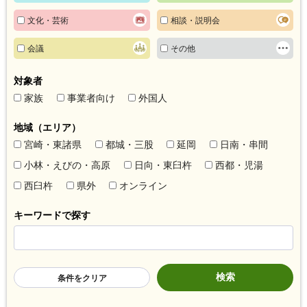
文化・芸術
相談・説明会
会議
その他
対象者
家族
事業者向け
外国人
地域（エリア）
宮崎・東諸県
都城・三股
延岡
日南・串間
小林・えびの・高原
日向・東臼杵
西都・児湯
西臼杵
県外
オンライン
キーワードで探す
条件をクリア