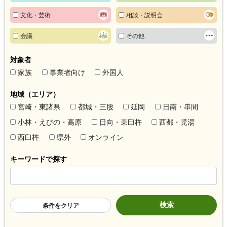
文化・芸術
相談・説明会
会議
その他
対象者
家族
事業者向け
外国人
地域（エリア）
宮崎・東諸県
都城・三股
延岡
日南・串間
小林・えびの・高原
日向・東臼杵
西都・児湯
西臼杵
県外
オンライン
キーワードで探す
条件をクリア