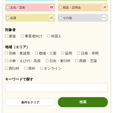
文化・芸術
相談・説明会
会議
その他
対象者
家族
事業者向け
外国人
地域（エリア）
宮崎・東諸県
都城・三股
延岡
日南・串間
小林・えびの・高原
日向・東臼杵
西都・児湯
西臼杵
県外
オンライン
キーワードで探す
条件をクリア