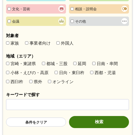
文化・芸術
相談・説明会
会議
その他
対象者
家族
事業者向け
外国人
地域（エリア）
宮崎・東諸県
都城・三股
延岡
日南・串間
小林・えびの・高原
日向・東臼杵
西都・児湯
西臼杵
県外
オンライン
キーワードで探す
条件をクリア