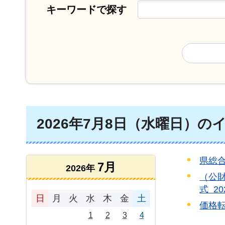
キーワードで探す
2026年7月8日（水曜日）の
県総合
7月
2026年
（公
式 2
日
月
火
水
木
金
土
価格転
1
2
3
4