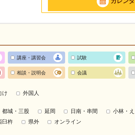
カレンダ
講座・講習会
試験
相談・説明会
会議
向け
外国人
都城・三股
延岡
日南・串間
小林・え
西臼杵
県外
オンライン