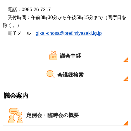
電
話：0985-26-7217
受
付時間：午前8時30分から午後5時15分まで（閉庁日を
除く。）
電
子メール
g
ikai-chosa@pref.miyazaki.lg.jp
議会中継
会議録検索
議会案内
定例会・
臨時会の概要