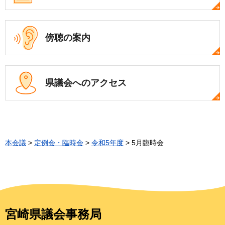
傍聴の案内
県議会への
アクセス
本会議
>
定例会・臨時会
>
令和5年度
> 5月臨時会
宮崎県議会事務局