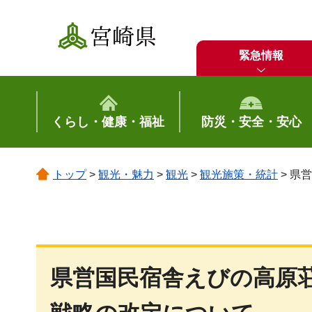
宮崎県
緊急情報
くらし・健康・福祉
防災・安全・安心
トップ
>
観光・魅力
>
観光
>
観光施策・統計
> 県
県営国民宿舎えびの高原