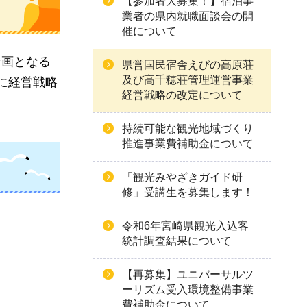
【参加者大募集！】宿泊事
業者の県内就職面談会の開
催について
計画となる
県営国民宿舎えびの高原荘
及び高千穂荘管理運営事業
に経営戦略
経営戦略の改定について
持続可能な観光地域づくり
推進事業費補助金について
「観光みやざきガイド研
修」受講生を募集します！
令和6年宮崎県観光入込客
統計調査結果について
【再募集】ユニバーサルツ
ーリズム受入環境整備事業
費補助金について