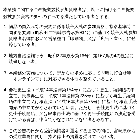
本業務に関する企画提案競技参加資格者は、以下に掲げる企画提案
競技参加資格の要件のすべてを満たしている者とする。
物品の買入れ等の契約に係る競争入札の参加資格、指名基準等に
関する要綱（昭和46年宮崎県告示第93号）に基づく競争入札参加
資格者名簿において営業種目「印刷類」又は「広告・宣伝」に登
録している者。
地方自治法施行令（昭和22年政令第16号）第167条の4の規定に
該当しない者。
本業務の実施について、県からの求めに応じて即時に打合せ等
（オンライン可）に対応できる体制を整えていること。
会社更生法（平成14年法律第154号）に基づく更生手続開始の申
立て、民事再生法（平成11年法律第225号）に基づく再生手続開
始の申立て又は破産法（平成16年法律第75号）に基づく破産手続
開始の申立てがなされていない者。ただし、会社更生法に基づく
更生手続開始、又は民事再生法に基づく再生手続開始の決定を受
けている者は、申立てがなされていない者とみなす。
この公告の日から受託候補者を選定するまでの間に、宮崎県から
の受注業務に関し、指名停止の措置を受けていない者。