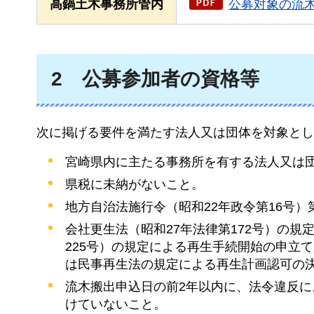
高鍋土木事務所管内
公募対象の流木
2
公募参加者の資格等
次に掲げる要件を満たす法人又は団体を対象とし
宮崎県内に主たる事務所を有する法人又は
県税に未納がないこと。
地方自治法施行令（昭和22年政令第16号）
会社更生法（昭和27年法律第172号）の
225号）の規定による再生手続開始の申立
は民事再生法の規定による再生計画認可の
流木搬出申込日の前2年以内に、法令違反
けていないこと。