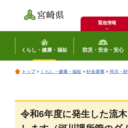
宮崎県
緊急情報
くらし・健康・福祉
防災・安全・安心
トップ
>
くらし・健康・福祉
>
社会基盤
>
河川・砂
令和6年度に発生した流