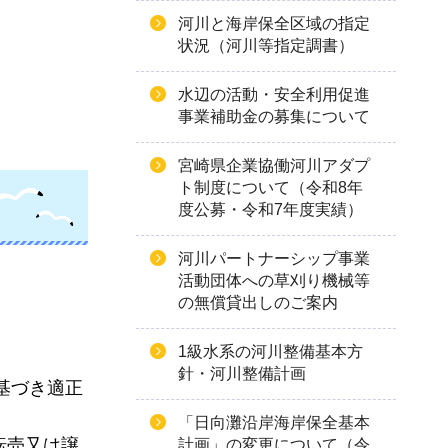
河川と海岸保全区域の指定
状況（河川等指定調書）
水辺の活動・安全利用促進
事業補助金の募集について
宮崎県企業協働河川アダプ
ト制度について（令和8年
度公募・令和7年度実績）
河川パートナーシップ事業
活動団体への草刈り機械等
の無償貸出しのご案内
1級水系の河川整備基本方
針・河川整備計画
基づき適正
「日向灘沿岸海岸保全基本
転売又は譲
計画」の変更について（令