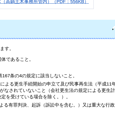
（高鍋土木事務所管内）（PDF：556KB）
ます。
団体であること。
第167条の4の規定に該当しないこと。
規定による更生手続開始の申立て及び民事再生法（平成11
てがなされていないこと（会社更生法の規定による更生
決定を受けている場合を除く。）。
による有罪判決、起訴（訴訟中を含む。）又は重大な行