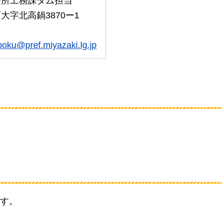
務所工務課ダム担当
字北高鍋3870ー1
oku@pref.miyazaki.lg.jp
す。