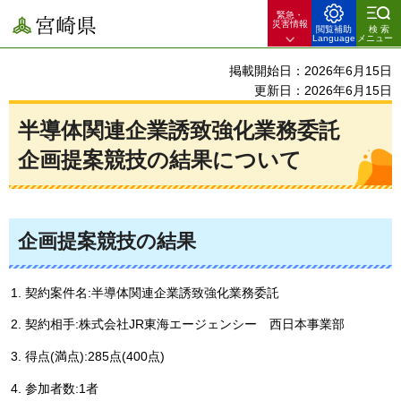
緊急・
宮崎県
災害情報
閲覧補助
検索
Language
メニュー
掲載開始日：2026年6月15日
更新日：2026年6月15日
半導体関連企業誘致強化業務委託
企画提案競技の結果について
企画提案競技の結果
契約案件名:半導体関連企業誘致強化業務委託
契約相手:株式会社JR東海エージェンシー
西日本事業部
得点(満点):285点(400点)
参加者数:1者