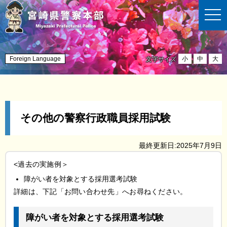
t
o
g
g
l
e
n
Foreign Language
小
中
大
文字サイズ
a
v
i
g
a
t
i
その他の警察行政職員採用試験
o
n
最終更新日:2025年7月9日
<過去の実施例＞
障がい者を対象とする採用選考試験
詳細は、下記「お問い合わせ先」へお尋ねください。
障がい者を対象とする採用選考試験