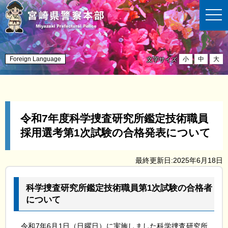
t
o
g
g
l
e
n
Foreign Language
小
中
大
文字サイズ
a
v
i
g
a
t
i
令和7年度科学捜査研究所鑑定技術職員
o
n
採用選考第1次試験の合格発表について
最終更新日:2025年6月18日
科学捜査研究所鑑定技術職員第1次試験の合格者
について
令
和7年6月1日（日曜日）に実施しました科学捜査研究所