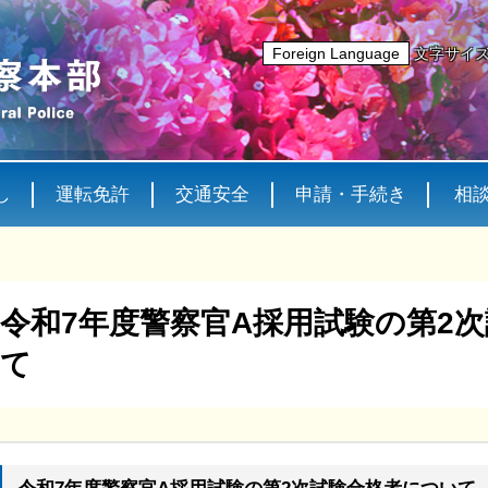
Foreign Language
文字サイ
し
運転免許
交通安全
申請・手続き
相
令和7年度警察官A採用試験の第2
て