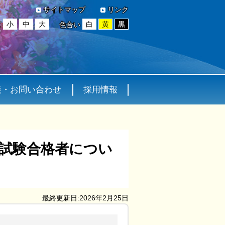
サイトマップ
リンク
小
中
大
白
黄
黒
ズ
色合い
談・お問い合わせ
採用情報
次試験合格者につい
最終更新日:2026年2月25日