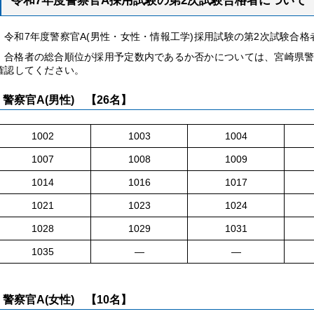
令和7年度警察官A採用試験の第2次試験合格者について
令
和7年度警察官A(男性・女性・情報工学)採用試験の第2次試験合
合
格者の総合順位が採用予定数内であるか否かについては、宮崎県
確認してください。
警察官A(男性)
【26
名】
1002
1003
1004
1007
1008
1009
1014
1016
1017
1021
1023
1024
1028
1029
1031
1035
―
―
警察官A(女性)
【10
名】