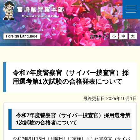
t
o
g
g
l
e
n
Foreign Language
小
中
大
文字サイズ
a
v
i
g
a
t
i
令和7年度警察官（サイバー捜査官）採
o
n
用選考第1次試験の合格発表について
最終更新日:2025年10月1日
令和7年度警察官（サイバー捜査官）採用選考第
1次試験の合格者について
令和7
年9月15日（月曜日）に実施しました警察官（サイバ